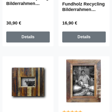
Durchschnittliche Bewertun
Bilderrahmen
Fundholz Recycling
"PURA" 20x30cm
Bilderrahmen
"Photopix-
Passbilder" 24x8cm
Regulärer Preis:
Regulärer Preis:
30,90 €
16,90 €
Details
Details