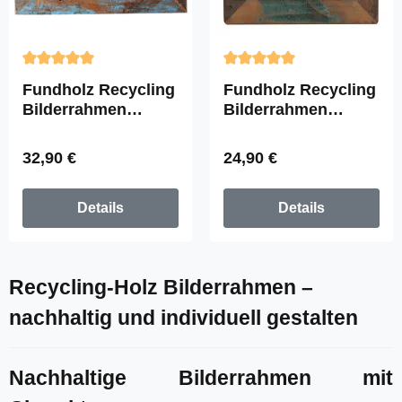
Durchschnittliche Bewertung von 5 von 5 Sternen
Durchschnittliche Bewertun
Fundholz Recycling
Fundholz Recycling
Bilderrahmen
Bilderrahmen
"Classic A4", 43cm
"Quadrat Fino",
x 34cm
28cm x 28cm
Regulärer Preis:
Regulärer Preis:
32,90 €
24,90 €
Details
Details
Recycling-Holz Bilderrahmen –
nachhaltig und individuell gestalten
Nachhaltige Bilderrahmen mit