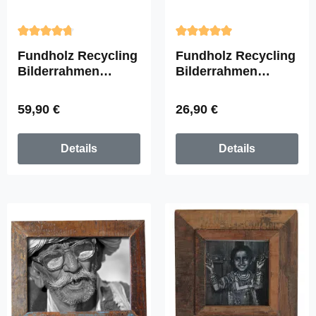
Durchschnittliche Bewertung von 4.67 von 5 Sternen
Durchschnittliche Bewertun
Fundholz Recycling
Fundholz Recycling
Bilderrahmen
Bilderrahmen
"Family",
"Classic A5",
84cmx22cm
34cmx28cm
Regulärer Preis:
Regulärer Preis:
59,90 €
26,90 €
Details
Details