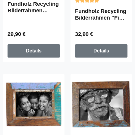
Fundholz Recycling
Durchschnittliche Bewertun
Bilderrahmen
Fundholz Recycling
"Triniburn 1015", 36
Bilderrahmen "Fino
x 22 cm
A4", 43cm x 34cm
Regulärer Preis:
Regulärer Preis:
29,90 €
32,90 €
Details
Details