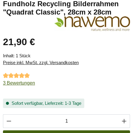
Fundholz Recycling Bilderrahmen
"Quadrat Classic", 28cm x 28cm
21,90 €
Regulärer Preis:
Inhalt:
1 Stück
Preise inkl. MwSt. zzgl. Versandkosten
Durchschnittliche Bewertung von 5 von 5 Sternen
3 Bewertungen
Sofort verfügbar, Lieferzeit: 1-3 Tage
Produkt Anzahl: Gib den gewünschten Wert ei