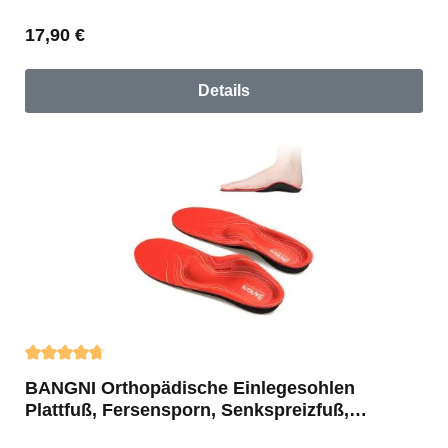
Regulärer Preis:
17,90 €
Details
Durchschnittliche Bewertung von 4.73 von 5 Sternen
BANGNI Orthopädische Einlegesohlen
Plattfuß, Fersensporn, Senkspreizfuß,
Plantarfasziitis