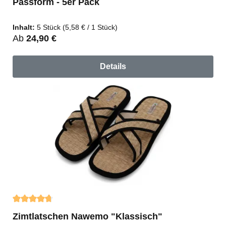
Passform - 5er Pack
Inhalt:
5 Stück
(5,58 € / 1 Stück)
Regulärer Preis:
Ab
24,90 €
Details
Durchschnittliche Bewertung von 4.76 von 5 Sternen
Zimtlatschen Nawemo "Klassisch"