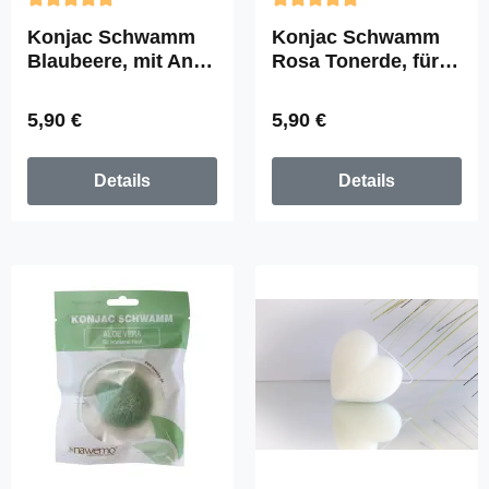
Durchschnittliche Bewertung von 5 von 5 Sternen
Durchschnittliche Bewertun
Konjac Schwamm
Konjac Schwamm
Blaubeere, mit Anti-
Rosa Tonerde, für
Aging Effekt
reife und müde Haut
Regulärer Preis:
Regulärer Preis:
5,90 €
5,90 €
Details
Details