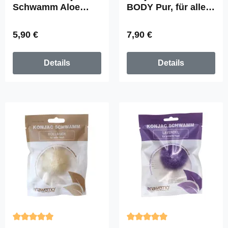
Schwamm Aloe
BODY Pur, für alle
Vera, angefeuchet
Hauttypen
Regulärer Preis:
Regulärer Preis:
5,90 €
7,90 €
Details
Details