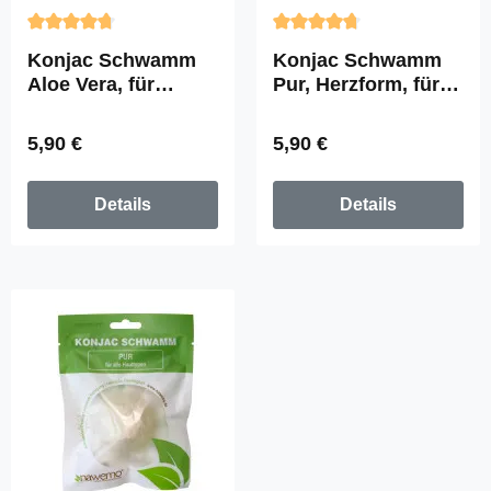
Durchschnittliche Bewertung von 4.86 von 5 Sternen
Durchschnittliche Bewertun
Konjac Schwamm
Konjac Schwamm
Aloe Vera, für
Pur, Herzform, für
trockene und
alle Hauttypen
empfindliche Haut
Regulärer Preis:
Regulärer Preis:
5,90 €
5,90 €
Details
Details