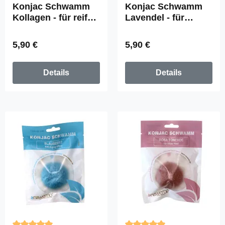
Durchschnittliche Bewertung von 4.89 von 5 Sternen
Durchschnittliche Bewertun
Konjac Schwamm
Konjac Schwamm
Kollagen - für reife
Lavendel - für
Haut
beanspruchte Haut
Regulärer Preis:
Regulärer Preis:
5,90 €
5,90 €
Details
Details