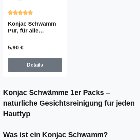
Durchschnittliche Bewertung von 5 von 5 Sternen
Konjac Schwamm
Pur, für alle
Hauttypen
Regulärer Preis:
5,90 €
Details
Konjac Schwämme 1er Packs –
natürliche Gesichtsreinigung für jeden
Hauttyp
Was ist ein Konjac Schwamm?