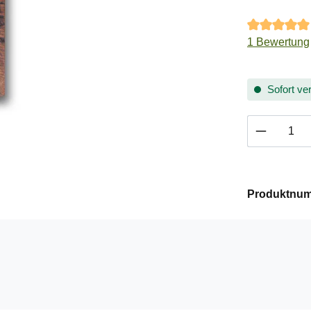
Durchschnitt
1 Bewertung
Sofort ver
Produkt 
Produktnu