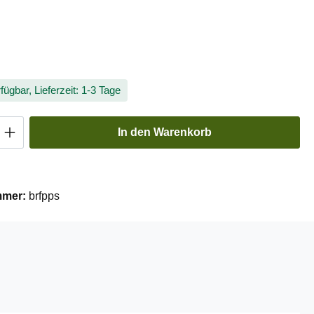
liche Bewertung von 5 von 5 Sternen
fügbar, Lieferzeit: 1-3 Tage
Anzahl: Gib den gewünschten Wert ein oder
In den Warenkorb
mmer:
brfpps