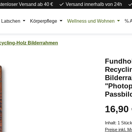
tenloser Versand ab 40 €
Versand innerhalb von 24h
d Latschen
Körperpflege
Wellness und Wohnen
% 
ycling-Holz Bilderrahmen
Fundho
Recycli
Bilderr
"Photop
Passbil
16,90
Regulärer Pr
Inhalt:
1 Stüc
Preise inkl. 