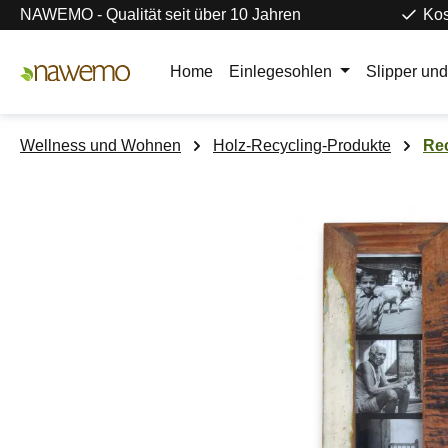
NAWEMO - Qualität seit über 10 Jahren
Kos
m Hauptinhalt springen
Zur Suche springen
Zur Hauptnavigation springen
Home
Einlegesohlen
Slipper un
Wellness und Wohnen
Holz-Recycling-Produkte
Rec
Bildergalerie überspringen