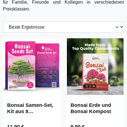
für Familie, Freunde und Kollegen in verschiedenen
Preisklassen.
Bonsai Samen-Set,
Bonsai Erde und
Kit aus 8
Bonsai Kompost
verschiedenen
Bonsa-Bäumen
Regulärer Preis:
Regulärer Preis:
11,90 €
9,90 €