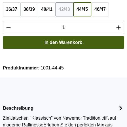
36/37
38/39
40/41
42/43
44/45
46/47
(Diese Option ist zurzeit nicht ve
Produkt Anzahl: Gib den gewünschten Wert ei
In den Warenkorb
Produktnummer:
1001-44-45
Beschreibung
Zimtlatschen "Klassisch" von Nawemo: Tradition trifft auf
moderne RaffinesseErleben Sie den perfekten Mix aus