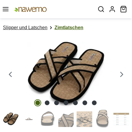
Zum Hauptinhalt springen
Wa
Slipper und Latschen
Zimtlatschen
Bildergalerie überspringen