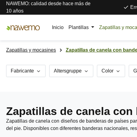
NAWEMO: calidad desde hace más de
tar al contenido principal
Saltar a la búsqueda
Saltar a la navegación principal
Env
10 años
Inicio
Plantillas
Zapatillas y moc
Zapatillas y mocasines
Zapatillas de canela con band
Fabricante
Altersgruppe
Color
G
Zapatillas de canela con
Zapatillas de canela con diseños de banderas de países par
del pie. Disponibles con diferentes banderas nacionales, res