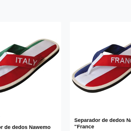
Separador de dedos 
n promedio de 4.83 de 5 estrellas
"France
or de dedos Nawemo