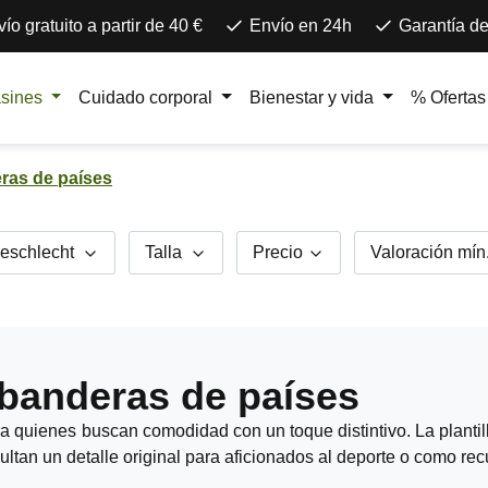
ío gratuito a partir de 40 €
Envío en 24h
Garantía de
asines
Cuidado corporal
Bienestar y vida
% Ofertas
eras de países
eschlecht
Talla
Precio
Valoración mín
 banderas de países
a quienes buscan comodidad con un toque distintivo. La plantil
ultan un detalle original para aficionados al deporte o como rec