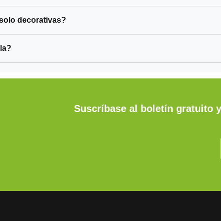
de aus folgenden
Materialien gefertigt: Oberm
 gefertigt: Obermaterial:
Baumwolle Fußbett: Baum
solo decorativas?
 Fußbett: Baumwolle
Laufsohle: weiche Gummis
: weiche Gummisohle
Dieses Modell passt nicht 
la?
ell passt nicht zu Ihnen?
Wählen Sie in unserem Sho
 in unserem Shop aus ca.
50 Modellen das zu Ihnen
n das zu Ihnen passende
aus. Viel Spaß beim Stöber
Spaß beim Stöbern.
Suscríbase al boletín gratuito 