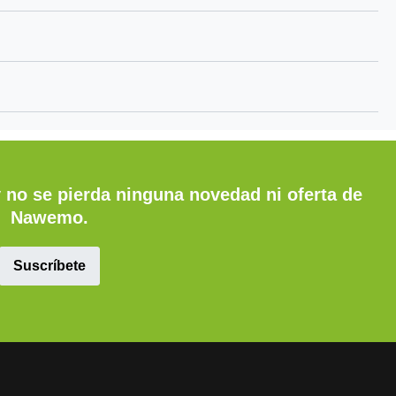
aterial:
wolle
ohle
zu Ihnen?
p aus ca.
 passende
n.
y no se pierda ninguna novedad ni oferta de
Nawemo.
Suscríbete