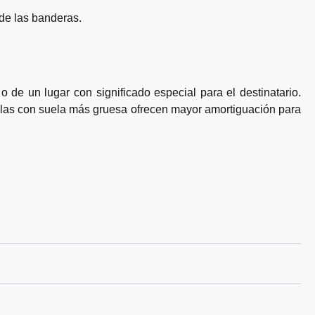
n
 de las banderas.
e alle
mtlatschen
t. Fan
o de un lugar con significado especial para el destinatario.
anten und
patillas con suela más gruesa ofrecen mayor amortiguación para
ben sieben
t. Wählen
Brasilien,
ntrenner
nkreich,
nießen Sie
 Füßen mit
Dieses
n