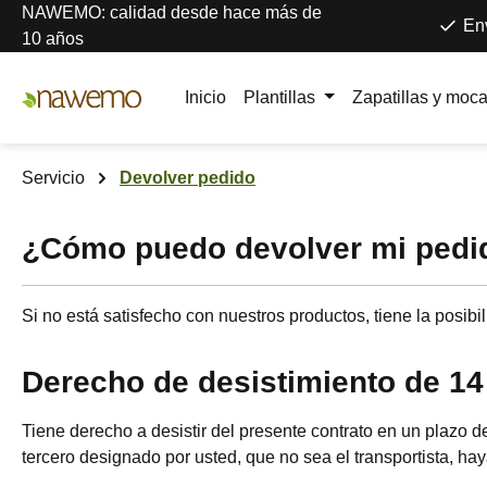
NAWEMO: calidad desde hace más de
tar al contenido principal
Saltar a la búsqueda
Saltar a la navegación principal
Env
10 años
Inicio
Plantillas
Zapatillas y moc
Servicio
Devolver pedido
¿Cómo puedo devolver mi pedi
Si no está satisfecho con nuestros productos, tiene la posibi
Derecho de desistimiento de 14
Tiene derecho a desistir del presente contrato en un plazo de
tercero designado por usted, que no sea el transportista, haya