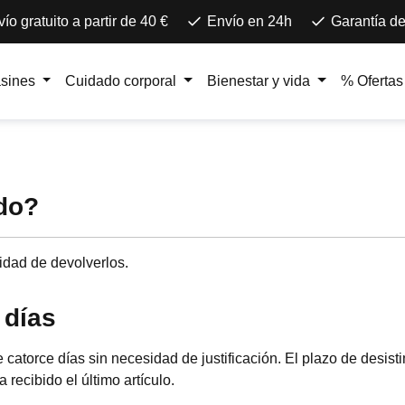
ío gratuito a partir de 40 €
Envío en 24h
Garantía de
asines
Cuidado corporal
Bienestar y vida
% Ofertas
do?
lidad de devolverlos.
 días
 catorce días sin necesidad de justificación. El plazo de desisti
 recibido el último artículo.