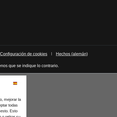
Configuración de cookies
Hechos (alemán)
nos que se indique lo contrario.
o, mejorar la
eptar todas
 esto. Esto
o retirar su