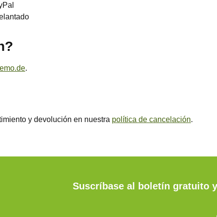
yPal
delantado
n?
emo.de
.
stimiento y devolución en nuestra
política de cancelación
.
Suscríbase al boletín gratuito 