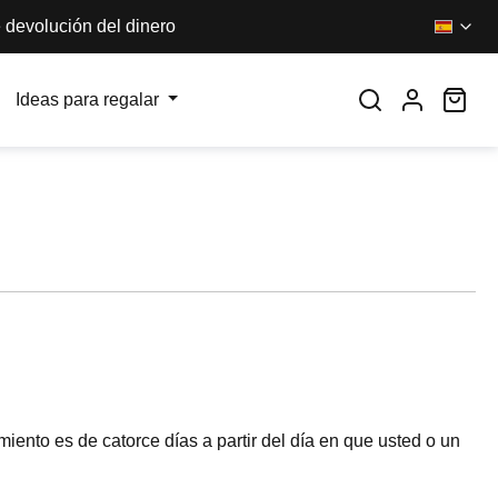
 devolución del dinero
El 
Ideas para regalar
miento es de catorce días a partir del día en que usted o un