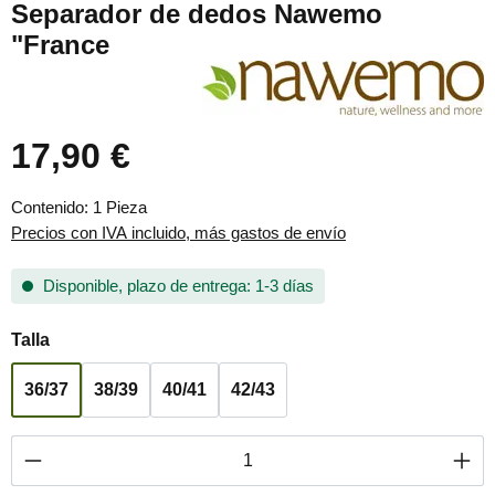
Separador de dedos Nawemo
"France
17,90 €
Precio normal:
Contenido:
1 Pieza
Precios con IVA incluido, más gastos de envío
Disponible, plazo de entrega: 1-3 días
Seleccione
Talla
36/37
38/39
40/41
42/43
Cantidad del producto: introduce la cantidad 