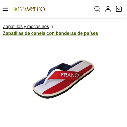
Saltar al contenido principal
El
Zapatillas y mocasines
Zapatillas de canela con banderas de países
Omitir galería de imágenes