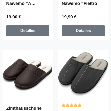
Nawemo "A
Nawemo "Fieltro
cuadros
Precio normal:
Precio normal:
19,90 €
19,90 €
Detalles
Detalles
Zimthausschuhe