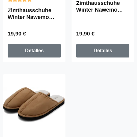
Zimthausschuhe
Calificación promedio de 5 de 5 estrellas
Winter Nawemo
Zimthausschuhe
"Flauschi Grey"
Winter Nawemo
"Keltisches Grün"
Precio normal:
Precio normal:
19,90 €
19,90 €
Detalles
Detalles