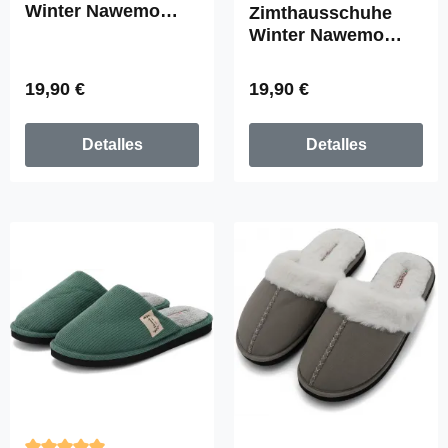
Calificación promedio de 5 d
Winter Nawemo
Zimthausschuhe
"Bärentatze"
Winter Nawemo
"Koboldgrau"
Precio normal:
Precio normal:
19,90 €
19,90 €
Detalles
Detalles