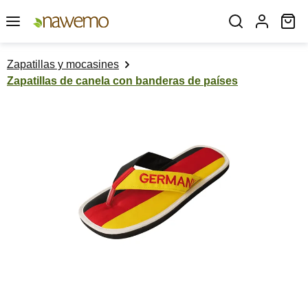
Saltar al contenido principal
El
Zapatillas y mocasines
Zapatillas de canela con banderas de países
Omitir galería de imágenes