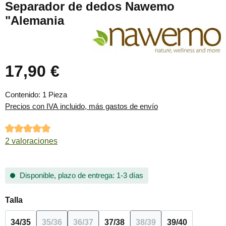
Separador de dedos Nawemo
"Alemania
17,90 €
Precio normal:
Contenido:
1 Pieza
Precios con IVA incluido, más gastos de envío
Calificación promedio de 5 de 5 estrellas
2 valoraciones
Disponible, plazo de entrega: 1-3 días
Seleccione
Talla
34/35
35/36
36/37
37/38
38/39
39/40