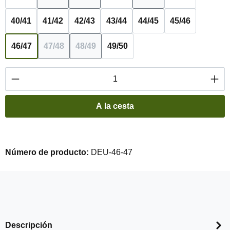
(Esta opción no está disponible en este momento.
(Esta opción no está disponible en este
(Esta opción no está d
40/41
41/42
42/43
43/44
44/45
45/46
46/47
47/48
48/49
49/50
(Esta opción no está disponible en este momento.
(Esta opción no está disponible en este
Cantidad del producto: introduce la cantidad 
A la cesta
Número de producto:
DEU-46-47
Descripción