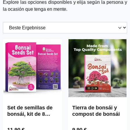
Explore las opciones disponibles y elija según la persona y
la ocasión que tenga en mente.
Set de semillas de
Tierra de bonsái y
bonsái, kit de 8
compost de bonsái
bonsáis diferentes
Precio normal:
Precio normal:
11,90 €
9,90 €