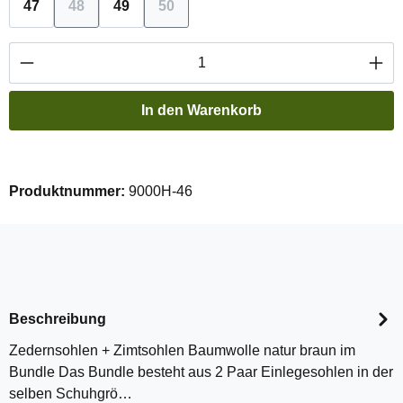
47
48
49
50
(Diese Option ist zurzeit nicht verfügbar.)
(Diese Option ist zurzeit nicht verfügba
Produkt Anzahl: Gib den gewünschten Wert ei
In den Warenkorb
Produktnummer:
9000H-46
Beschreibung
Zedernsohlen + Zimtsohlen Baumwolle natur braun im
Bundle Das Bundle besteht aus 2 Paar Einlegesohlen in der
selben Schuhgrö…