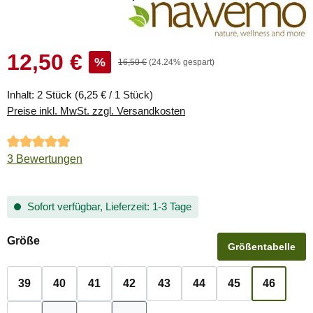
12,50 €
Verkaufspreis:
%
Regulärer Preis:
16,50 €
(24.24% gespart)
Inhalt:
2 Stück
(6,25 € / 1 Stück)
Preise inkl. MwSt. zzgl. Versandkosten
Durchschnittliche Bewertung von 5 von 5 Sternen
3 Bewertungen
Sofort verfügbar, Lieferzeit: 1-3 Tage
auswählen
Größe
Größentabelle
39
40
41
42
43
44
45
46