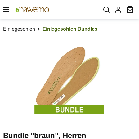
Zum Hauptinhalt springen
Wa
Einlegesohlen
Einlegesohlen Bundles
Bildergalerie überspringen
Bundle "braun", Herren