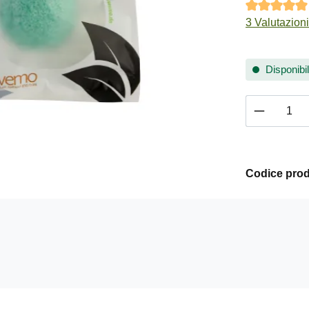
Valutazione m
3 Valutazioni
Disponibil
Quantità 
Codice prod