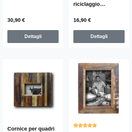
trovato "PURA"
riciclaggio
20x30cm
Fundholz "Photopix
fototessera"
Prezzo normale:
Prezzo normale:
30,90 €
16,90 €
24x8cm
Dettagli
Dettagli
Cornice per quadri