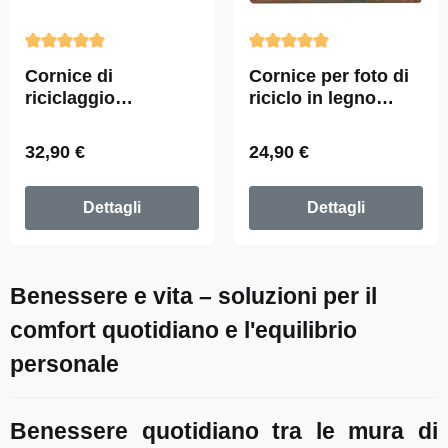
Valutazione media di 5 su 5 stelle
Valutazione media di 5 su 5 
Cornice di
Cornice per foto di
riciclaggio
riciclo in legno
Fundholz "Classic
trovato "Square
A4", 43 cm x 34 cm
Fino", 28cm x 28cm
Prezzo normale:
Prezzo normale:
32,90 €
24,90 €
Dettagli
Dettagli
Benessere e vita – soluzioni per il
comfort quotidiano e l'equilibrio
personale
Benessere quotidiano tra le mura di