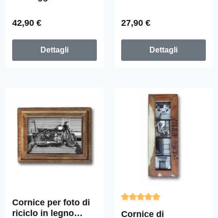
15x20cm
Fundholz "Trilogia",
62 cm x 23 cm
Prezzo normale:
Prezzo normale:
42,90 €
27,90 €
Dettagli
Dettagli
Cornice per foto di
Valutazione media di 5 su 5 
riciclo in legno
Cornice di