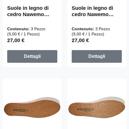
Valutazione media di 4.75 su 5 stelle
Valutazione media di 5 su 5 
Suole in legno di
Suole in legno di
cedro Nawemo
cedro Nawemo
"Men" - confezione
"Ladies" -
da 3 pezzi
confezione da 3
Contenuto:
3 Pezzo
Contenuto:
3 Pezzo
pezzi
(9,00 € / 1 Pezzo)
(9,00 € / 1 Pezzo)
Prezzo normale:
Prezzo normale:
27,00 €
27,00 €
Dettagli
Dettagli