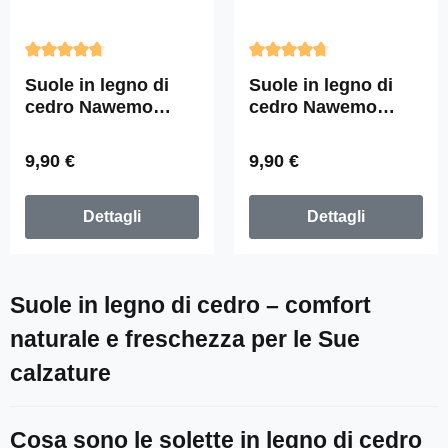
Valutazione media di 4.79 su 5 stelle
Valutazione media di 4.72 su
Suole in legno di
Suole in legno di
cedro Nawemo
cedro Nawemo
"Men"
"Ladies
Prezzo normale:
Prezzo normale:
9,90 €
9,90 €
Dettagli
Dettagli
Suole in legno di cedro – comfort
naturale e freschezza per le Sue
calzature
Cosa sono le solette in legno di cedro