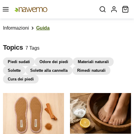
Passa al contenuto principale
Il
Informazioni
Guida
Topics
7 Tags
Piedi sudati
Odore dei piedi
Materiali naturali
Solette
Solette alla cannella
Rimedi naturali
Cura dei piedi