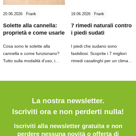
20.06.2026
Frank
19.06.2026
Frank
Solette alla cannella:
7 rimedi naturali contro
proprietà e come usarle
i piedi sudati
Cosa sono le solette alla
I piedi che sudano sono
cannella e come funzionano?
fastidiosi. Scoprite i 7 migliori
Tutto sulla modalità d'uso, i
rimedi casalinghi per un clima
benefici e le esperienze degli
del piede più fresco ogni giorno.
utenti.
La nostra newsletter.
Iscriviti ora e non perderti nulla!
Iscriviti alla newsletter gratuita e non
perdere nessuna novità o offerta di