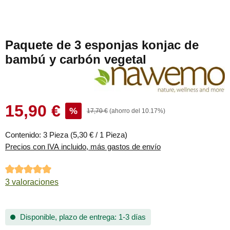
Paquete de 3 esponjas konjac de
bambú y carbón vegetal
15,90 €
Precio de venta:
%
Precio normal:
17,70 €
(ahorro del 10.17%)
Contenido:
3 Pieza
(5,30 € / 1 Pieza)
Precios con IVA incluido, más gastos de envío
Calificación promedio de 5 de 5 estrellas
3 valoraciones
Disponible, plazo de entrega: 1-3 días