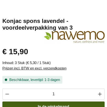
Konjac spons lavendel -
voordeelverpakking van 3
€ 15,90
Normale prijs:
Inhoud:
3 Stuk
(€ 5,30 / 1 Stuk)
Prijzen incl. BTW en excl. verzendkosten
Beschikbaar, levertijd: 1-3 dagen
Producthoeveelheid: Voer de gewenste hoevee
In de winkelmand