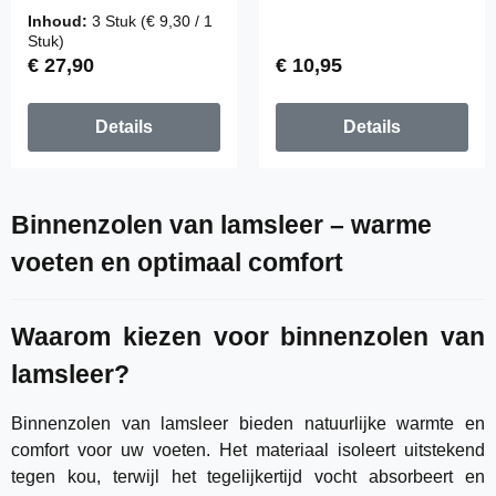
nawemo, 3 paar
van nawemo, 1 paar
Inhoud:
3 Stuk
(€ 9,30 / 1
Stuk)
Normale prijs:
Normale prijs:
€ 27,90
€ 10,95
Details
Details
Binnenzolen van lamsleer – warme
voeten en optimaal comfort
Waarom kiezen voor binnenzolen van
lamsleer?
Binnenzolen van lamsleer bieden natuurlijke warmte en
comfort voor uw voeten. Het materiaal isoleert uitstekend
tegen kou, terwijl het tegelijkertijd vocht absorbeert en