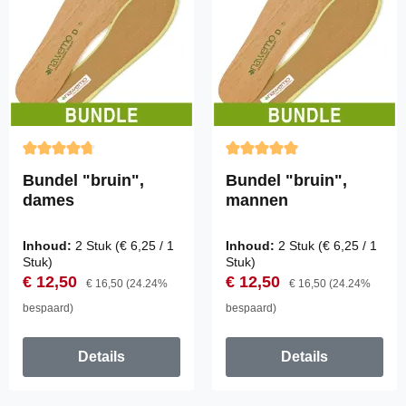
Gemiddelde waardering van 4.83 van 5 sterren
Gemiddelde waardering van 
Bundel "bruin",
Bundel "bruin",
dames
mannen
Inhoud:
2 Stuk
(€ 6,25 / 1
Inhoud:
2 Stuk
(€ 6,25 / 1
Stuk)
Stuk)
Verkoopprijs:
Normale prijs:
Verkoopprijs:
Normale prijs:
€ 12,50
€ 12,50
€ 16,50
(24.24%
€ 16,50
(24.24%
bespaard)
bespaard)
Details
Details