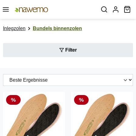
Ga naar de hoofdinhoud
Wi
Inlegzolen
Bundels binnenzolen
Filter
Korting
Korting
%
%