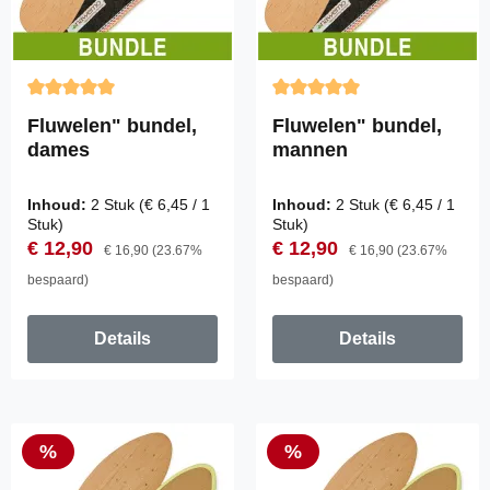
Gemiddelde waardering van 5 van 5 sterren
Gemiddelde waardering van 
Fluwelen" bundel,
Fluwelen" bundel,
dames
mannen
Inhoud:
2 Stuk
(€ 6,45 / 1
Inhoud:
2 Stuk
(€ 6,45 / 1
Stuk)
Stuk)
Verkoopprijs:
Normale prijs:
Verkoopprijs:
Normale prijs:
€ 12,90
€ 12,90
€ 16,90
(23.67%
€ 16,90
(23.67%
bespaard)
bespaard)
Details
Details
Korting
Korting
%
%