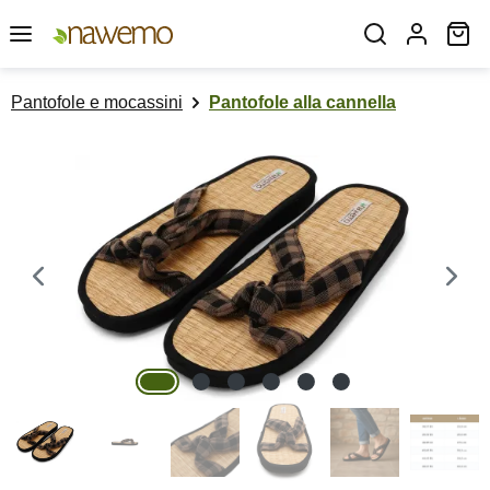
Passa al contenuto principale
Il
Pantofole e mocassini
Pantofole alla cannella
Salta la galleria di immagini