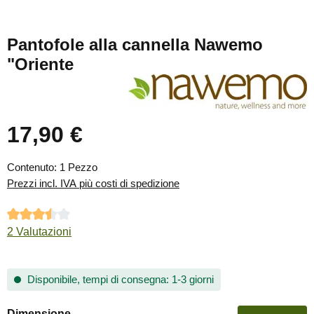
Pantofole alla cannella Nawemo
"Oriente
17,90 €
Prezzo normale:
Contenuto:
1 Pezzo
Prezzi incl. IVA più costi di spedizione
Valutazione media di 3.5 su 5 stelle
2 Valutazioni
Disponibile, tempi di consegna: 1-3 giorni
Seleziona
Dimensione