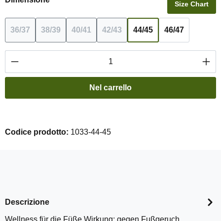
Size Chart
36/37
38/39
40/41
42/43
44/45
46/47
(Questa opzione non è al momento disponibile.)
(Questa opzione non è al momento disponibile.)
(Questa opzione non è al momento dispon
(Questa opzione non è al moment
Quantità del prodotto: inserisci la quantità de
Nel carrello
Codice prodotto:
1033-44-45
Descrizione
Wellness für die Füße Wirkung: gegen Fußgeruch