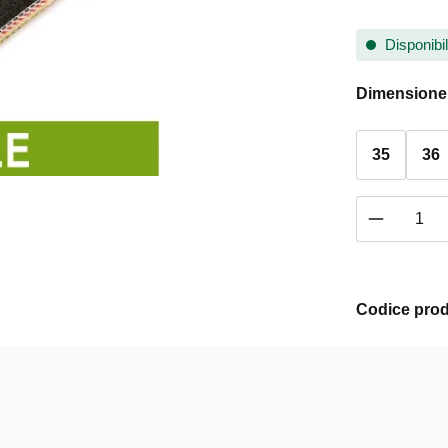
Disponibil
Seleziona
Dimensione
35
36
Quantità 
Codice prod