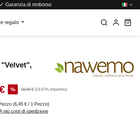
Garanzia di rimborso
Il c
ee regalo
"Velvet",
 €
dita:
%
Prezzo normale:
16,90 €
(23.67% risparmio)
Pezzo
(6,45 € / 1 Pezzo)
VA più costi di spedizione
edia di 5 su 5 stelle