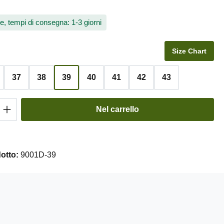
e, tempi di consegna: 1-3 giorni
Size Chart
37
38
39
40
41
42
43
del prodotto: inserisci la quantità desidera
Nel carrello
otto:
9001D-39