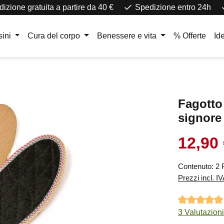
izione gratuita a partire da 40 €
Spedizione entro 24h
ini
Cura del corpo
Benessere e vita
% Offerte
Id
Fagotto 
signore
12,90
Prezzo di ven
Contenuto:
2 
Prezzi incl. I
Valutazione m
3 Valutazioni