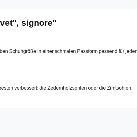
lvet", signore"
elben Schuhgröße in einer schmalen Passform passend für jed
besten verbessert: die Zedernholzsohlen oder die Zimtsohlen.