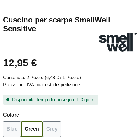
Cuscino per scarpe SmellWell
Sensitive
12,95 €
Prezzo normale:
Contenuto:
2 Pezzo
(6,48 € / 1 Pezzo)
Prezzi incl. IVA più costi di spedizione
Disponibile, tempi di consegna: 1-3 giorni
Seleziona
Colore
Blue
Green
Grey
(Questa opzione non è al momento disponibile.)
(Questa opzione non è al momento dispon