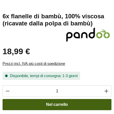
6x flanelle di bambù, 100% viscosa
(ricavate dalla polpa di bambù)
18,99 €
Prezzo normale:
Prezzi incl. IVA più costi di spedizione
Disponibile, tempi di consegna: 1-3 giorni
Quantità del prodotto: inserisci la quantità de
Nel carrello