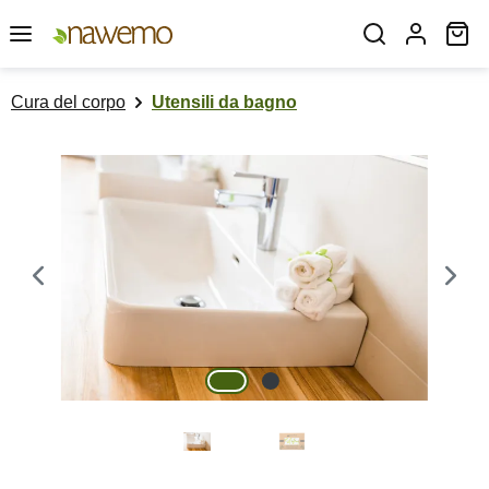
Passa al contenuto principale
Il
Cura del corpo
Utensili da bagno
Salta la galleria di immagini