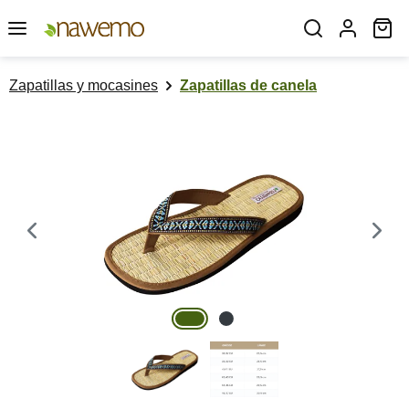
Saltar al contenido principal
El
Zapatillas y mocasines
Zapatillas de canela
Omitir galería de imágenes