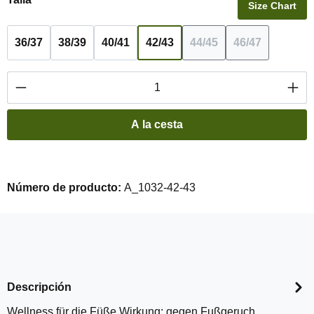
Size Chart
36/37
38/39
40/41
42/43
44/45
46/47
(Esta opción no está d
(Esta opción 
Cantidad del producto: introduce la cantidad 
A la cesta
Número de producto:
A_1032-42-43
Descripción
Wellness für die Füße Wirkung: gegen Fußgeruch