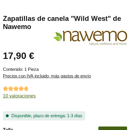
Zapatillas de canela "Wild West" de
Nawemo
17,90 €
Precio normal:
Contenido:
1 Pieza
Precios con IVA incluido, más gastos de envío
Calificación promedio de 4.85 de 5 estrellas
10 valoraciones
Disponible, plazo de entrega: 1-3 días
Seleccione
Talla