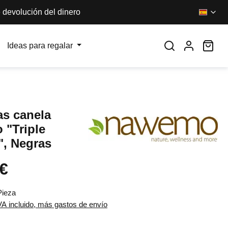
 devolución del dinero
El 
Ideas para regalar
as canela
"Triple
, Negras
 €
l:
Pieza
VA incluido, más gastos de envío