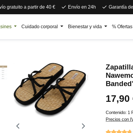
ío gratuito a partir de 40 €
Envío en 24h
Garantía de
asines
Cuidado corporal
Bienestar y vida
% Ofertas
Zapatill
Nawemo 
Banded"
17,90
Precio norma
Contenido:
1 
Precios con I