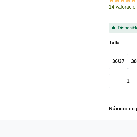
Calificación 
14 valoracio
Disponible
Seleccione
Talla
36/37
38
Cantidad
Número de 