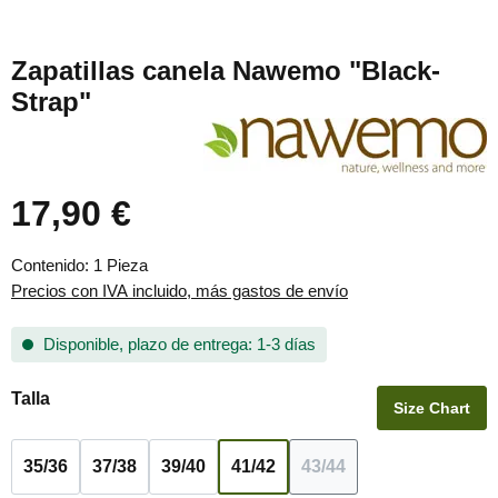
Zapatillas canela Nawemo "Black-
Strap"
17,90 €
Precio normal:
Contenido:
1 Pieza
Precios con IVA incluido, más gastos de envío
Disponible, plazo de entrega: 1-3 días
Seleccione
Talla
Size Chart
35/36
37/38
39/40
41/42
43/44
(Esta opción no está d