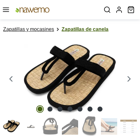
Saltar al contenido principal
El
Zapatillas y mocasines
Zapatillas de canela
Omitir galería de imágenes