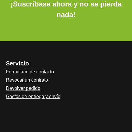
¡Suscríbase ahora y no se pierda
die: viel gehen
Deutsch
oder stehen
Die idea
nada!
unter
Sohle für
Schweißfüßen
die: vie
leiden häufig
oder ste
Nylon- oder
unter
Stützstrümpfe
Schweiß
tragen häufig
leiden h
kalte Füße
Nylon- o
Servicio
haben auf
Stützstr
Formulario de contacto
Naturprodukte
tragen h
Revocar un contrato
stehen Wirkung:
kalte Fü
Devolver pedido
Bessere
haben a
Temperaturregel
Naturpr
Gastos de entrega y envío
ung im Schuh:
stehen
Wärmeabführun
Wirkung
g und zugleich
Bessere
Isolierung
Tempera
gegen Kälte
ung im 