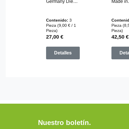
paquete de 3
Paquet
Germany Die
Made in
angenehmsten
Germany
Zedernsohlen,
angene
Contenido:
3
Conteni
die Sie je
Zedernh
Pieza
(9,00 € / 1
Pieza
(8,
getragen haben
Einleges
Pieza)
Pieza)
- Sie wollen
die Sie j
Precio normal:
Precio 
27,00 €
42,50 €
keine anderen
getrage
mehr,
- Sie wo
Detalles
Deta
versprochen!!!
keine a
Naturholz-
mehr,
Einlegesohlen
versproc
aus 1,3 mm
Naturhol
starkem
Einlege
Zedernholz -
aus 1,3
Zedernsohlen
starkem
hergestellt in
Zedernho
Deutschland
Zedernh
Die ideale
Einleges
Nuestro boletín.
Sohle für alle,
hergestel