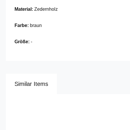
Material:
Zedernholz
Farbe:
braun
Größe:
-
Similar Items
Omitir la galería de productos