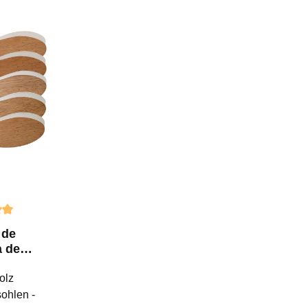
llas
ción promedio de 5 de 5 estrellas
 de
 de
mo
olz
-
ohlen -