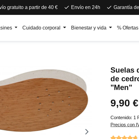
ío gratuito a partir de 40 €
Envío en 24h
Garantía de
asines
Cuidado corporal
Bienestar y vida
% Ofertas
Suelas 
de ced
"Men"
9,90 €
Precio norma
Contenido:
1 
Precios con I