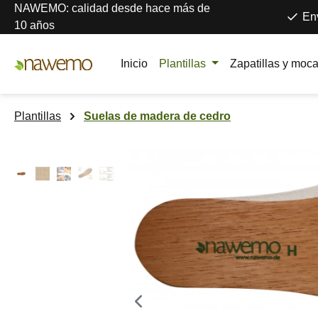
NAWEMO: calidad desde hace más de
tar al contenido principal
Saltar a la búsqueda
Saltar a la navegación principal
Env
10 años
Inicio
Plantillas
Zapatillas y moc
Plantillas
Suelas de madera de cedro
Omitir galería de imágenes