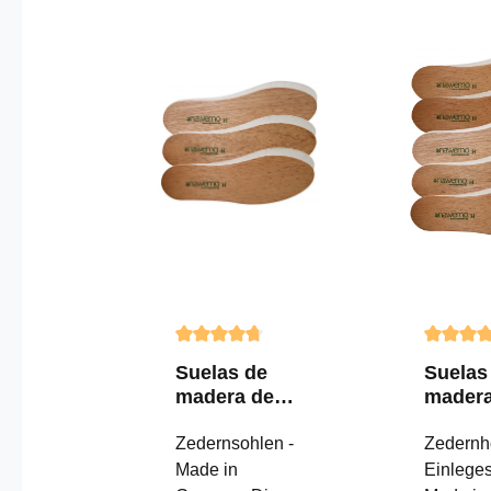
Calificación promedio de 4.75 de 5 estre
Califica
Suelas de
Suelas
madera de
madera
cedro
cedro
Nawemo
Zedernsohlen -
Nawe
Zedernh
"Men" -
"Men" 
Made in
Einleges