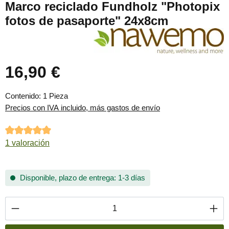
Marco reciclado Fundholz "Photopix
fotos de pasaporte" 24x8cm
16,90 €
Precio normal:
Contenido:
1 Pieza
Precios con IVA incluido, más gastos de envío
Calificación promedio de 5 de 5 estrellas
1 valoración
Disponible, plazo de entrega: 1-3 días
Cantidad del producto: introduce la cantidad 