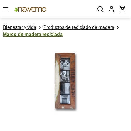
Saltar al contenido principal
El
Bienestar y vida
Productos de reciclado de madera
Marco de madera reciclada
Omitir galería de imágenes