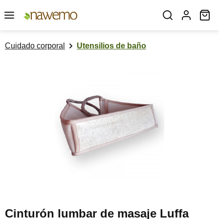
Saltar al contenido principal
El
Cuidado corporal
Utensilios de baño
Omitir galería de imágenes
Cinturón lumbar de masaje Luffa