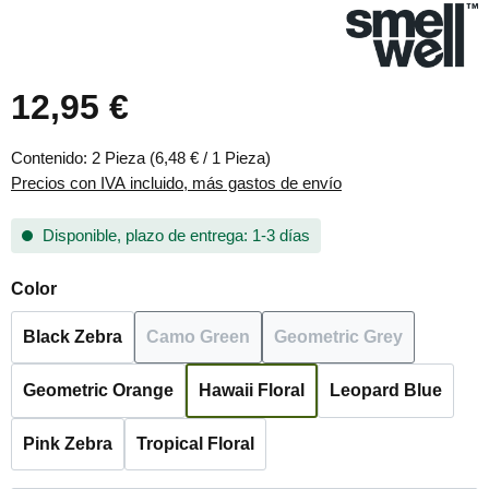
12,95 €
Precio normal:
Contenido:
2 Pieza
(6,48 € / 1 Pieza)
Precios con IVA incluido, más gastos de envío
Disponible, plazo de entrega: 1-3 días
Seleccione
Color
Black Zebra
Camo Green
Geometric Grey
(Esta opción no está disponible en es
(Esta opción no est
Geometric Orange
Hawaii Floral
Leopard Blue
Pink Zebra
Tropical Floral