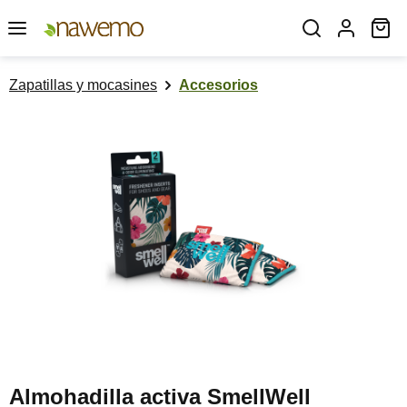
Saltar al contenido principal
El
Zapatillas y mocasines
Accesorios
Omitir galería de imágenes
Almohadilla activa SmellWell