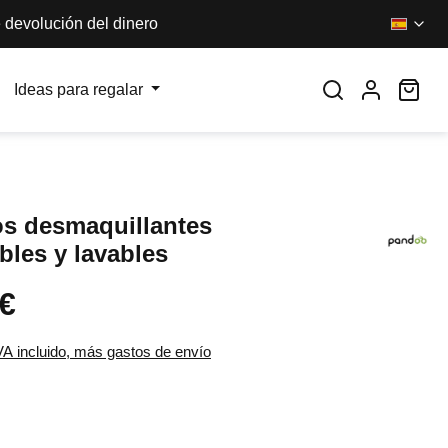
 devolución del dinero
El 
Ideas para regalar
os desmaquillantes
ables y lavables
 €
l:
VA incluido, más gastos de envío
promedio de 5 de 5 estrellas