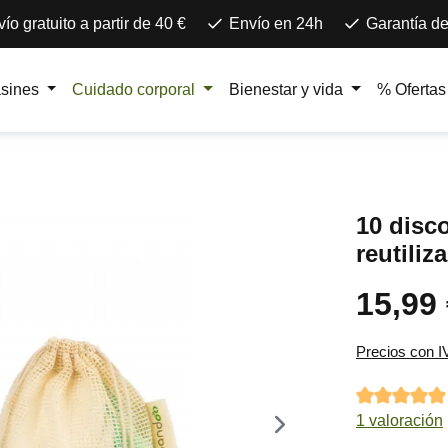
ío gratuito a partir de 40 €
Envío en 24h
Garantía de
asines
Cuidado corporal
Bienestar y vida
% Ofertas
10 disc
reutiliz
15,99
Precio norma
Precios con I
Calificación 
1 valoración