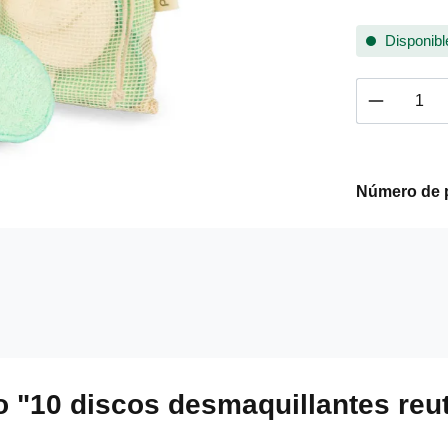
Disponible
Cantidad
Número de 
 "10 discos desmaquillantes reuti