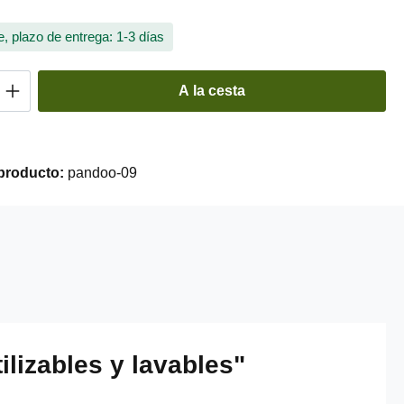
, plazo de entrega: 1-3 días
 del producto: introduce la cantidad desea
A la cesta
producto:
pandoo-09
lizables y lavables"