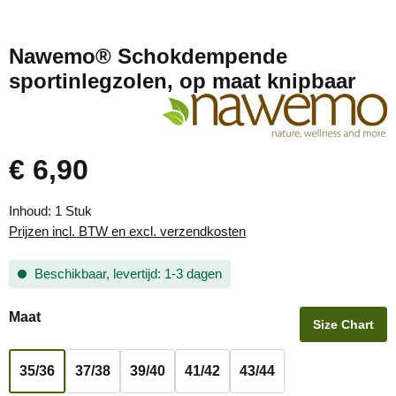
Nawemo® Schokdempende
sportinlegzolen, op maat knipbaar
€ 6,90
Normale prijs:
Inhoud:
1 Stuk
Prijzen incl. BTW en excl. verzendkosten
Beschikbaar, levertijd: 1-3 dagen
Selecteer
Maat
Size Chart
35/36
37/38
39/40
41/42
43/44