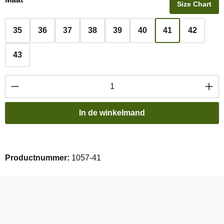
Size Chart
35
36
37
38
39
40
41
42
43
Producthoeveelheid: Voer de gewenste hoevee
In de winkelmand
Productnummer:
1057-41