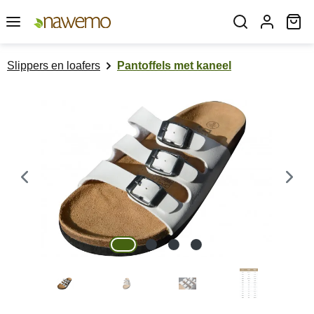
Ga naar de hoofdinhoud
Wi
Slippers en loafers
Pantoffels met kaneel
Afbeeldingengalerij overslaan