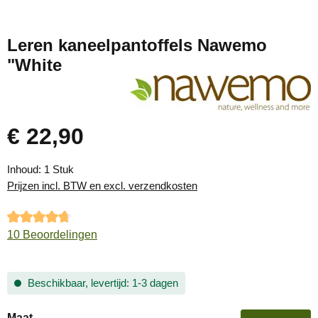
Leren kaneelpantoffels Nawemo
"White
€ 22,90
Normale prijs:
Inhoud:
1 Stuk
Prijzen incl. BTW en excl. verzendkosten
Gemiddelde waardering van 4.7 van 5 sterren
10 Beoordelingen
Beschikbaar, levertijd: 1-3 dagen
Selecteer
Maat