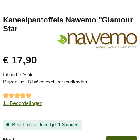
Kaneelpantoffels Nawemo "Glamour
Star
€ 17,90
Normale prijs:
Inhoud:
1 Stuk
Prijzen incl. BTW en excl. verzendkosten
Gemiddelde waardering van 5 van 5 sterren
11 Beoordelingen
Beschikbaar, levertijd: 1-3 dagen
Selecteer
Maat