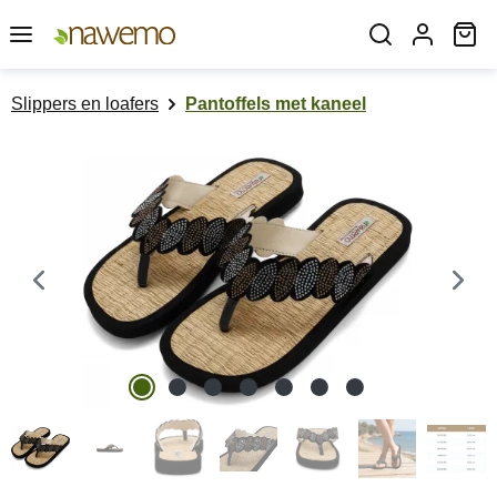
Ga naar de hoofdinhoud
Wi
Slippers en loafers
Pantoffels met kaneel
Afbeeldingengalerij overslaan