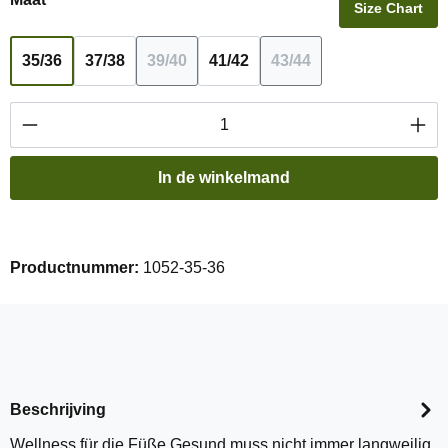
Size Chart
35/36
37/38
39/40
41/42
43/44
(Deze optie is momenteel niet beschikbaa
(Deze optie is momente
Producthoeveelheid: Voer de gewenste hoevee
In de winkelmand
Productnummer:
1052-35-36
Beschrijving
Wellness für die Füße Gesund muss nicht immer langweilig