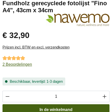
Fundholz gerecyclede fotolijst "Fino
A4", 43cm x 34cm
€ 32,90
Normale prijs:
Prijzen incl. BTW en excl. verzendkosten
Gemiddelde waardering van 5 van 5 sterren
2 Beoordelingen
Beschikbaar, levertijd: 1-3 dagen
Producthoeveelheid: Voer de gewenste hoevee
In de winkelmand