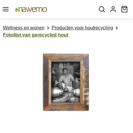
Ga naar de hoofdinhoud
Wi
Wellness en wonen
Producten voor houtrecycling
Fotolijst van gerecycled hout
Afbeeldingengalerij overslaan