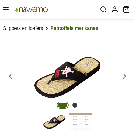
Ga naar de hoofdinhoud
Wi
Slippers en loafers
Pantoffels met kaneel
Afbeeldingengalerij overslaan