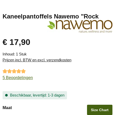
Kaneelpantoffels Nawemo "Rock
€ 17,90
Normale prijs:
Inhoud:
1 Stuk
Prijzen incl. BTW en excl. verzendkosten
Gemiddelde waardering van 5 van 5 sterren
5 Beoordelingen
Beschikbaar, levertijd: 1-3 dagen
Selecteer
Maat
Size Chart