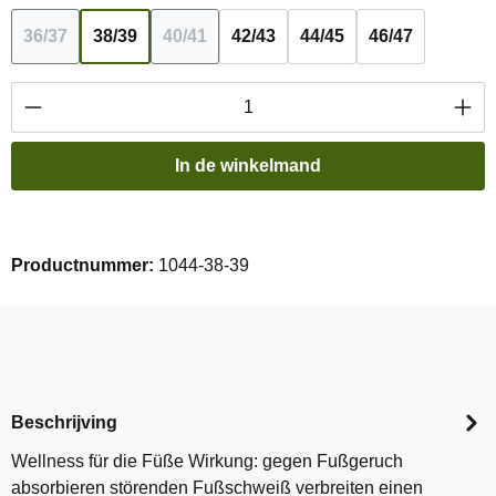
36/37
38/39
40/41
42/43
44/45
46/47
(Deze optie is momenteel niet beschikbaar.)
(Deze optie is momenteel niet beschikbaa
Producthoeveelheid: Voer de gewenste hoevee
In de winkelmand
Productnummer:
1044-38-39
Beschrijving
Wellness für die Füße Wirkung: gegen Fußgeruch
absorbieren störenden Fußschweiß verbreiten einen