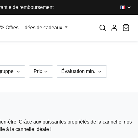
antie de remboursement
Le 
% Offres
Idées de cadeaux
gruppe
Prix
Évaluation min.
bien-être. Grâce aux puissantes propriétés de la cannelle, nos
e à la cannelle idéale !