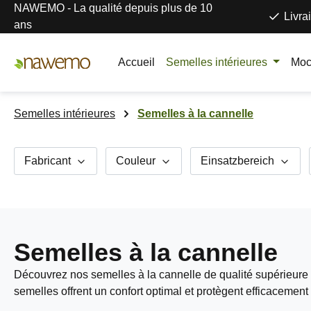
NAWEMO - La qualité depuis plus de 10
ser au contenu principal
Passer à la recherche
Passer à la navigation principale
Livra
ans
Accueil
Semelles intérieures
Moc
Semelles intérieures
Semelles à la cannelle
Fabricant
Couleur
Einsatzbereich
Semelles à la cannelle
Découvrez nos semelles à la cannelle de qualité supérieure - 
semelles offrent un confort optimal et protègent efficacement