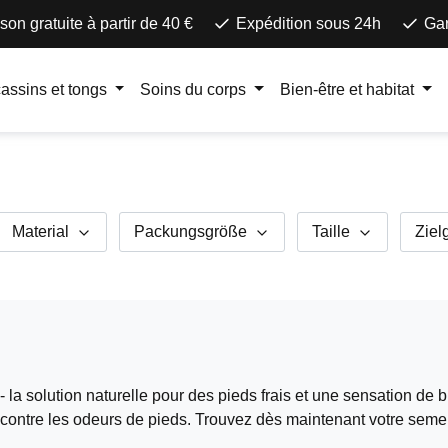
ison gratuite à partir de 40 €
Expédition sous 24h
Gar
assins et tongs
Soins du corps
Bien-être et habitat
Material
Packungsgröße
Taille
Ziel
la solution naturelle pour des pieds frais et une sensation de 
 contre les odeurs de pieds. Trouvez dès maintenant votre semell