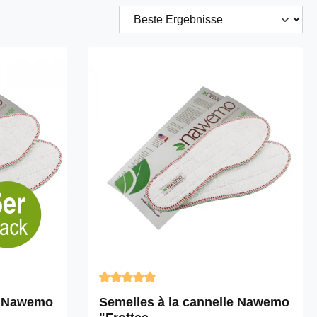
 étoiles
Note moyenne de 4.91 sur 5 étoiles
le Nawemo
Semelles à la cannelle Nawemo