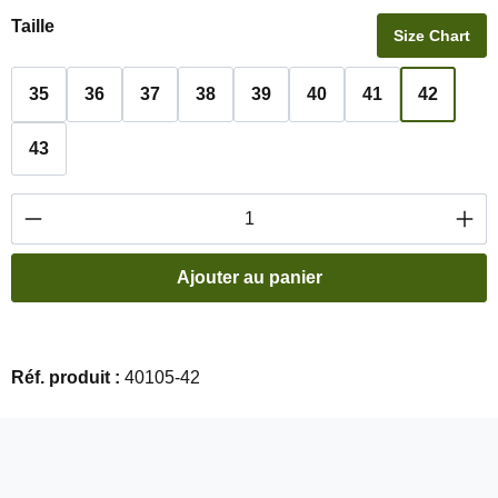
Sélectionnez
Taille
Size Chart
35
36
37
38
39
40
41
42
43
Quantité de produit : Entrez la quantité souha
Ajouter au panier
Réf. produit :
40105-42