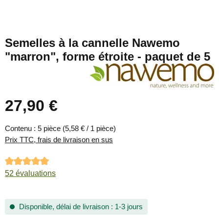
Semelles à la cannelle Nawemo
"marron", forme étroite - paquet de 5
27,90 €
Prix régulier :
Contenu :
5 pièce
(5,58 € / 1 pièce)
Prix TTC, frais de livraison en sus
Note moyenne de 4.94 sur 5 étoiles
52 évaluations
Disponible, délai de livraison : 1-3 jours