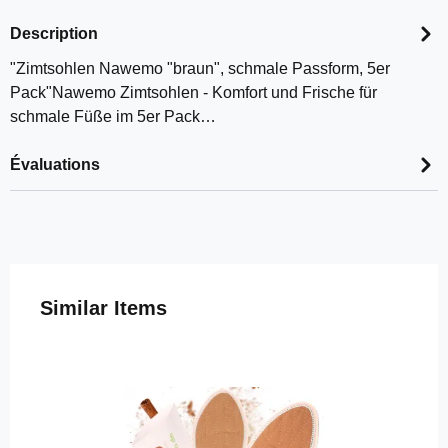
Description
"Zimtsohlen Nawemo "braun", schmale Passform, 5er
Pack"Nawemo Zimtsohlen - Komfort und Frische für
schmale Füße im 5er Pack…
Évaluations
Ignorer la galerie de produits
Similar Items