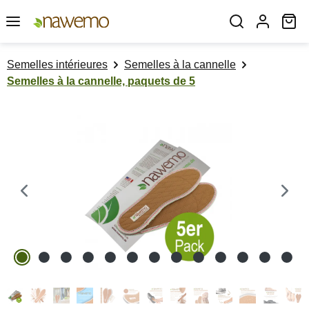
Passer au contenu principal
Le
Semelles intérieures
Semelles à la cannelle
Semelles à la cannelle, paquets de 5
Ignorer la galerie d'images