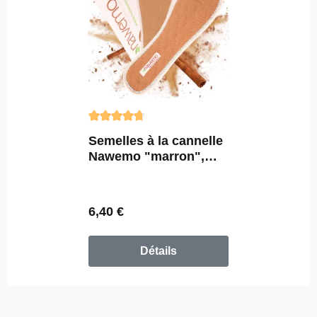
Note moyenne de 4.85 sur 5 étoiles
Semelles à la cannelle
Nawemo "marron",
forme étroite
Prix régulier :
6,40 €
Détails