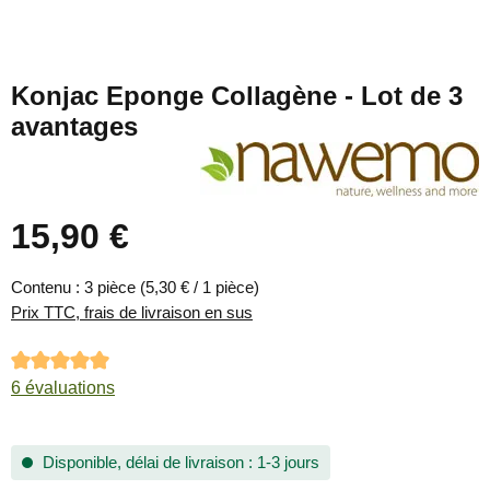
Konjac Eponge Collagène - Lot de 3
avantages
15,90 €
Prix régulier :
Contenu :
3 pièce
(5,30 € / 1 pièce)
Prix TTC, frais de livraison en sus
Note moyenne de 5 sur 5 étoiles
6 évaluations
Disponible, délai de livraison : 1-3 jours