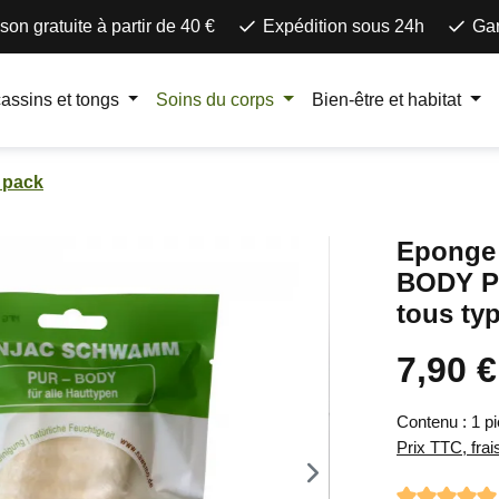
ison gratuite à partir de 40 €
Expédition sous 24h
Gar
assins et tongs
Soins du corps
Bien-être et habitat
 pack
Eponge
BODY Pu
tous ty
7,90 €
Prix régulier 
Contenu :
1 p
Prix TTC, frai