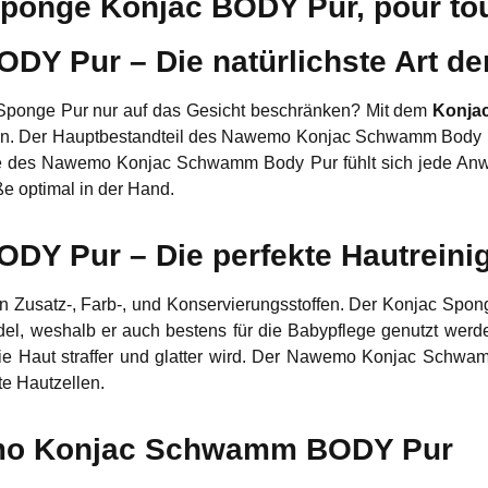
"Eponge Konjac BODY Pur, pour to
 Pur – Die natürlichste Art der
Sponge Pur nur auf das Gesicht beschränken? Mit dem
Konja
gen. Der Hauptbestandteil des Nawemo Konjac Schwamm Body P
äche des Nawemo Konjac Schwamm Body Pur fühlt sich jede An
 optimal in der Hand.
 Pur – Die perfekte Hautreini
 Zusatz-, Farb-, und Konservierungsstoffen. Der Konjac Spon
el, weshalb er auch bestens für die Babypflege genutzt wer
die Haut straffer und glatter wird. Der Nawemo Konjac Schwam
te Hautzellen.
emo Konjac Schwamm BODY Pur