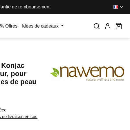
antie de remboursement
Le 
% Offres
Idées de cadeaux
 Konjac
r, pour
pes de peau
:
ièce
s de livraison en sus