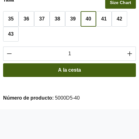
Size Chart
35
36
37
38
39
40
41
42
43
Cantidad del producto: introduce la cantidad 
A la cesta
Número de producto:
5000D5-40