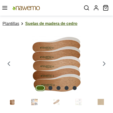
Saltar al contenido principal
El
Plantillas
Suelas de madera de cedro
Omitir galería de imágenes