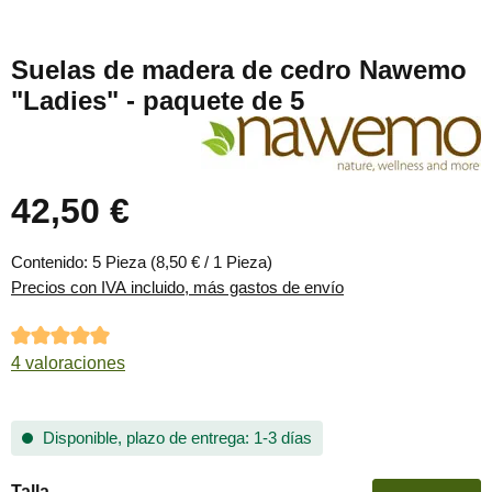
Suelas de madera de cedro Nawemo
"Ladies" - paquete de 5
42,50 €
Precio normal:
Contenido:
5 Pieza
(8,50 € / 1 Pieza)
Precios con IVA incluido, más gastos de envío
Calificación promedio de 5 de 5 estrellas
4 valoraciones
Disponible, plazo de entrega: 1-3 días
Seleccione
Talla