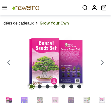
Passer au contenu principal
Le
Idées de cadeaux
Grow Your Own
Ignorer la galerie d'images