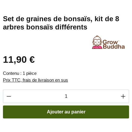
Set de graines de bonsaïs, kit de 8
arbres bonsaïs différents
11,90 €
Prix régulier :
Contenu :
1 pièce
Prix TTC, frais de livraison en sus
Quantité de produit : Entrez la quantité souha
Ajouter au panier