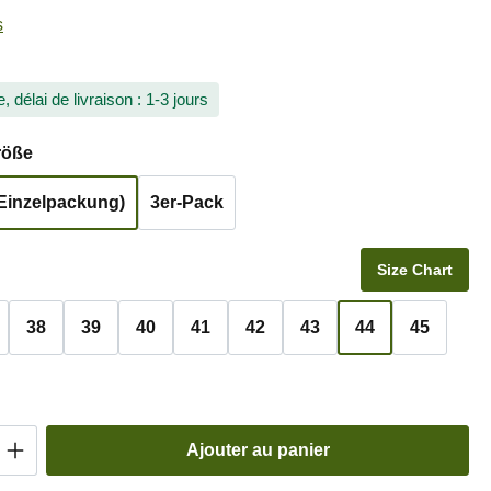
 de 5 sur 5 étoiles
s
, délai de livraison : 1-3 jours
ez
röße
(Einzelpackung)
3er-Pack
ez
Size Chart
38
39
40
41
42
43
44
45
 de produit : Entrez la quantité souhaitée o
Ajouter au panier