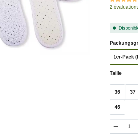
Note moyenne
2 évaluation
Disponible
Sélectionn
Packungsg
1er-Pack 
Sélectionn
Taille
36
37
46
Quantité