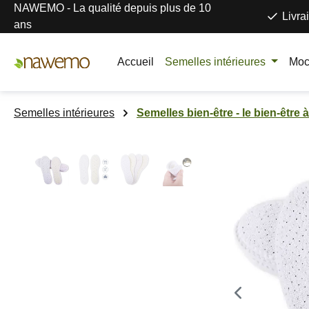
NAWEMO - La qualité depuis plus de 10
ser au contenu principal
Passer à la recherche
Passer à la navigation principale
Livra
ans
Accueil
Semelles intérieures
Moc
Semelles intérieures
Semelles bien-être - le bien-être à
Ignorer la galerie d'images