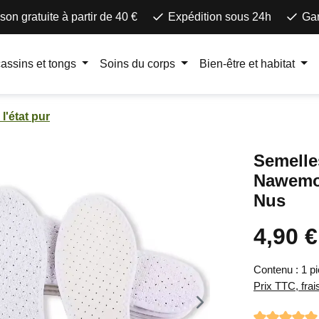
ison gratuite à partir de 40 €
Expédition sous 24h
Gar
assins et tongs
Soins du corps
Bien-être et habitat
 l'état pur
Semelle
Nawemo
Nus
4,90 €
Prix régulier 
Contenu :
1 p
Prix TTC, frai