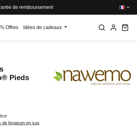
antie de remboursement
Le 
% Offres
Idées de cadeaux
s
® Pieds
:
ièce
s de livraison en sus