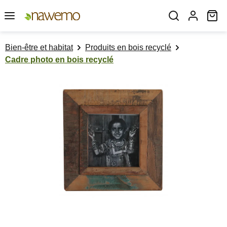
Passer au contenu principal
Le
Bien-être et habitat
Produits en bois recyclé
Cadre photo en bois recyclé
Ignorer la galerie d'images