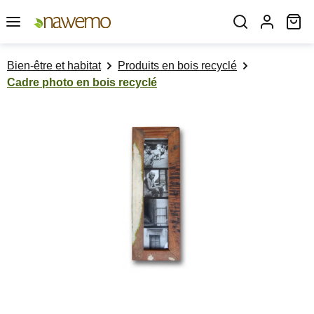
Passer au contenu principal
Le
Bien-être et habitat
Produits en bois recyclé
Cadre photo en bois recyclé
Ignorer la galerie d'images