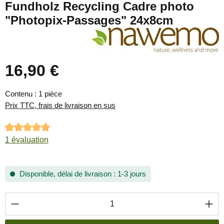
Fundholz Recycling Cadre photo
"Photopix-Passages" 24x8cm
16,90 €
Prix régulier :
Contenu :
1 pièce
Prix TTC, frais de livraison en sus
Note moyenne de 5 sur 5 étoiles
1 évaluation
Disponible, délai de livraison : 1-3 jours
Quantité de produit : Entrez la quantité souha