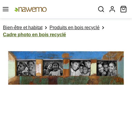
Passer au contenu principal
Le
Bien-être et habitat
Produits en bois recyclé
Cadre photo en bois recyclé
Ignorer la galerie d'images