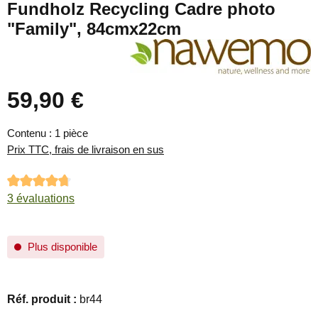
Fundholz Recycling Cadre photo
"Family", 84cmx22cm
59,90 €
Prix régulier :
Contenu :
1 pièce
Prix TTC, frais de livraison en sus
Note moyenne de 4.67 sur 5 étoiles
3 évaluations
Plus disponible
Réf. produit :
br44