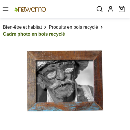
Passer au contenu principal
Le
Bien-être et habitat
Produits en bois recyclé
Cadre photo en bois recyclé
Ignorer la galerie d'images