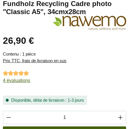
Fundholz Recycling Cadre photo
"Classic A5", 34cmx28cm
26,90 €
Prix régulier :
Contenu :
1 pièce
Prix TTC, frais de livraison en sus
Note moyenne de 5 sur 5 étoiles
4 évaluations
Disponible, délai de livraison : 1-3 jours
Quantité de produit : Entrez la quantité souha